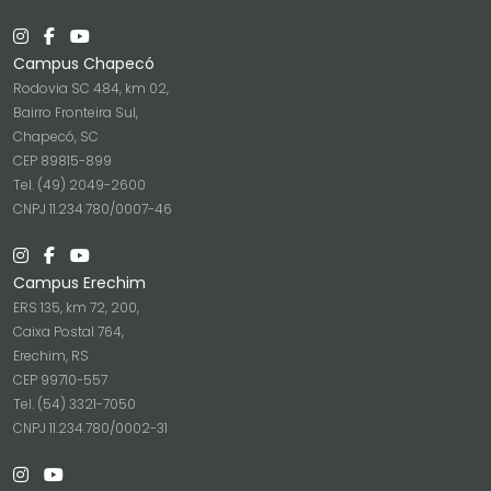
Campus Chapecó
Rodovia SC 484, km 02,
Bairro Fronteira Sul,
Chapecó, SC
CEP 89815-899
Tel. (49) 2049-2600
CNPJ 11.234.780/0007-46
Campus Erechim
ERS 135, km 72, 200,
Caixa Postal 764,
Erechim, RS
CEP 99710-557
Tel. (54) 3321-7050
CNPJ 11.234.780/0002-31