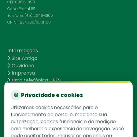
CEP 89815-899
Caixa Postal 181
Telefone: (49) 2049-3100
CNPJ 11.234.780/0001-50
Informações
Site Antigo
Ouvidoria
Imprensa
Lista telefônica UFFS
Dados abertos
UFFS contra o Aedes
🍪
Privacidade e cookies
Mapa do site
Utilizamos cookies necessários para o
funcionamento do portal e, mediante sua
autorização, cookies funcionais e de medição
Redes Sociais
para melhorar a experiência de navegação. Você
pode aceitar todos, recusar os opcionais ou