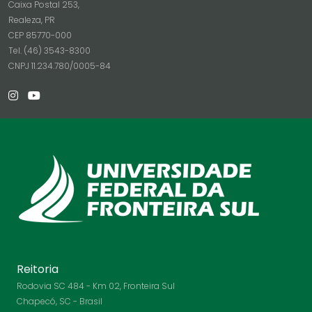
Caixa Postal 253,
Realeza, PR
CEP 85770-000
Tel. (46) 3543-8300
CNPJ 11.234.780/0005-84
Reitoria
Rodovia SC 484 - Km 02, Fronteira Sul
Chapecó, SC - Brasil