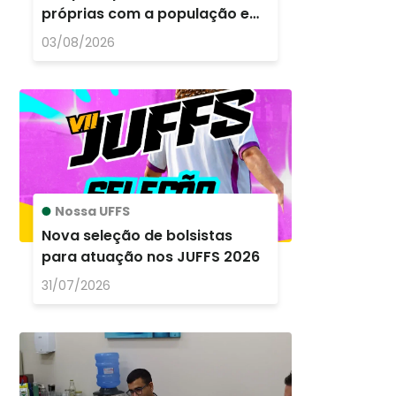
próprias com a população em
situação de rua
03/08/2026
Nossa UFFS
Nova seleção de bolsistas
para atuação nos JUFFS 2026
31/07/2026