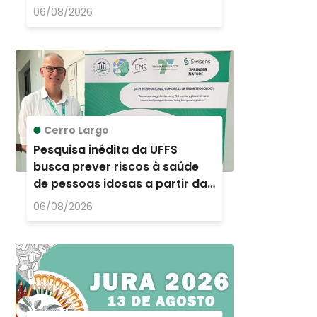
Chapecó
06/08/2026
Cerro Largo
Pesquisa inédita da UFFS
busca prever riscos à saúde
de pessoas idosas a partir das
condições do tempo e do
06/08/2026
clima