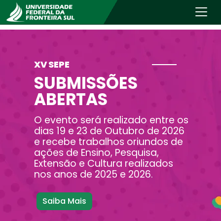
XVI JIC
SUBMISSÕES
ABERTAS
A JIC é o maior evento de
iniciação científica e tecnológica
da UFFS. O envio dos trabalhos é
pelo Portal de Eventos e segue
até 10 de agosto de 2026.
Saiba Mais