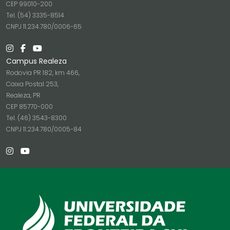
CEP 99010-200
Tel. (54) 3335-8514
CNPJ 11.234.780/0006-65
Campus Realeza
Rodovia PR 182, km 466,
Caixa Postal 253,
Realeza, PR
CEP 85770-000
Tel. (46) 3543-8300
CNPJ 11.234.780/0005-84