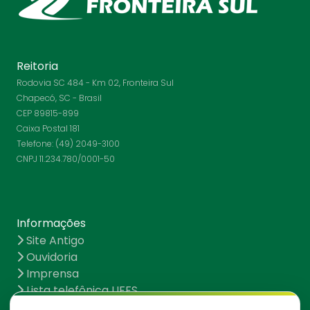
Reitoria
Rodovia SC 484 - Km 02, Fronteira Sul
Chapecó, SC - Brasil
CEP 89815-899
Caixa Postal 181
Telefone: (49) 2049-3100
CNPJ 11.234.780/0001-50
Informações
Site Antigo
Ouvidoria
Imprensa
Lista telefônica UFFS
Dados abertos