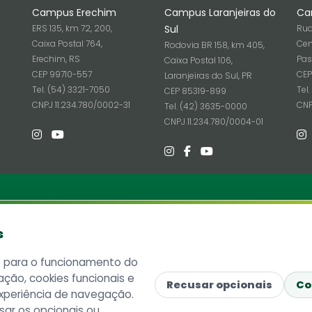
Campus Erechim
Campus Laranjeiras do
Ca
ERS 135, km 72, 200,
Sul
Rua
Caixa Postal 764,
Cen
Rodovia BR 158, km 405,
Erechim, RS
Pas
Caixa Postal 106,
CEP 99710-557
CEP
Laranjeiras do Sul, PR
Tel. (54) 3321-7050
Tel
CEP 85319-899
6
CNPJ 11.234.780/0002-31
CNP
Tel. (42) 3635-0000
CNPJ 11.234.780/0004-01
ria
Informações
s
Site Antigo
 SC 484 - Km 02, Fronteira Sul
ó, SC - Brasil
Ouvidoria
s para o funcionamento do
815-899
Imprensa
ação, cookies funcionais e
ostal 181
Lista telefônica UFFS
Recusar opcionais
Co
xperiência de navegação.
ne: (49) 2049-3100
Dados abertos
sar os opcionais ou
1.234.780/0001-50