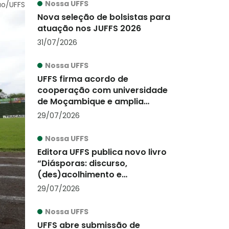
Nossa UFFS
ão/UFFS
Nova seleção de bolsistas para
atuação nos JUFFS 2026
31/07/2026
Nossa UFFS
UFFS firma acordo de
cooperação com universidade
de Moçambique e amplia
ações de internacionalização
29/07/2026
Nossa UFFS
Editora UFFS publica novo livro
“Diásporas: discurso,
(des)acolhimento e
alteridade”
29/07/2026
Nossa UFFS
UFFS abre submissão de