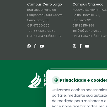
Campus Cerro Largo
Campus Chapecó
Rua Jacob Reinaldo
Rodovia SC 484, km 02,
Haupenthal, 1580, Centro,
Bairro Fronteira Sul,
Cerro Largo, RS
Chapecó, SC
CEP 97900-000
CEP 89815-899
Tel. (55) 3359-3950
Tel. (49) 2049-2600
CNPJ: 11.234.780/0003-12
CNPJ 11.234.780/0007-4
Reito
🍪
Privacidade e cookie
Rodovia
Chapec
Utilizamos cookies necessário
CEP 89
portal e, mediante sua autoriz
Caixa P
de medição para melhorar a e
Telefo
Você pode aceitar todos, recu
CNPJ 1