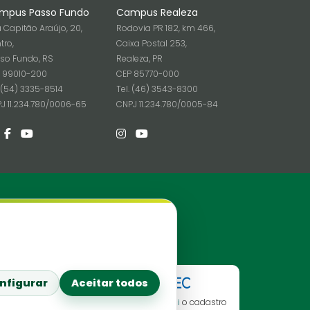
mpus Passo Fundo
Campus Realeza
 Capitão Araújo, 20,
Rodovia PR 182, km 466,
tro,
Caixa Postal 253,
so Fundo, RS
Realeza, PR
 99010-200
CEP 85770-000
. (54) 3335-8514
Tel. (46) 3543-8300
J 11.234.780/0006-65
CNPJ 11.234.780/0005-84
Redes Sociais
nfigurar
Aceitar todos
Consulte aqui
o cadastro