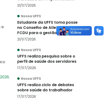
21/07/2026
Nossa UFFS
Estudante da UFFS toma posse
 e
no Conselho de Atletas da
FCDU para a gestão 2026-
2027
21/07/2026
Nossa UFFS
UFFS realiza pesquisa sobre o
perfil de saúde dos servidores
ico
17/07/2026
2026.
Nossa UFFS
UFFS realiza ciclo de debates
sobre saúde do trabalhador
17/07/2026