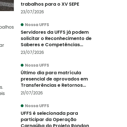
trabalhos para o XV SEPE
23/07/2026
Nossa UFFS
abalhos
Servidores da UFFS já podem
solicitar o Reconhecimento de
Saberes e Competências
ar
(RSC-PCCTAE)
23/07/2026
Nossa UFFS
Último dia para matrícula
presencial de aprovados em
Transferências e Retornos
s.
2026/2
21/07/2026
eis
Nossa UFFS
UFFS é selecionada para
participar da Operação
Carnaúba do Projeto Rondon