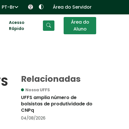
PT-Br
Área do Servidor
Área do
Acesso
Rápido
Aluno
Relacionadas
FS
Nossa UFFS
UFFS amplia número de
bolsistas de produtividade do
CNPq
04/08/2026