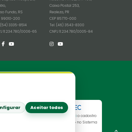
tro,
Caixa Postal 253,
so Fundo, RS
Realeza, PR
 99010-200
CEP 85770-000
. (54) 3335-8514
Tel. (46) 3543-8300
J 11.234.780/0006-65
CNPJ 11.234.780/0005-84
Redes Sociais
nfigurar
Aceitar todos
Consulte aqui
o cadastro
da instituição no Sistema
e-Mec