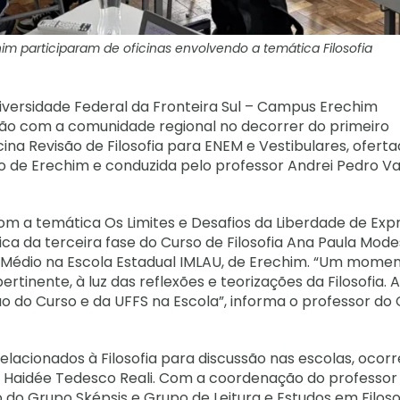
im participaram de oficinas envolvendo a temática Filosofia
niversidade Federal da Fronteira Sul – Campus Erechim
ão com a comunidade regional no decorrer do primeiro
icina Revisão de Filosofia para ENEM e Vestibulares, ofer
o de Erechim e conduzida pelo professor Andrei Pedro Va
 com a temática Os Limites e Desafios da Liberdade de Ex
ca da terceira fase do Curso de Filosofia Ana Paula Mode
no Médio na Escola Estadual IMLAU, de Erechim. “Um mome
inente, à luz das reflexões e teorizações da Filosofia. A
o do Curso e da UFFS na Escola”, informa o professor do
acionados à Filosofia para discussão nas escolas, ocor
l Haidée Tedesco Reali. Com a coordenação do professor
o Grupo Sképsis e Grupo de Leitura e Estudos em Filosof