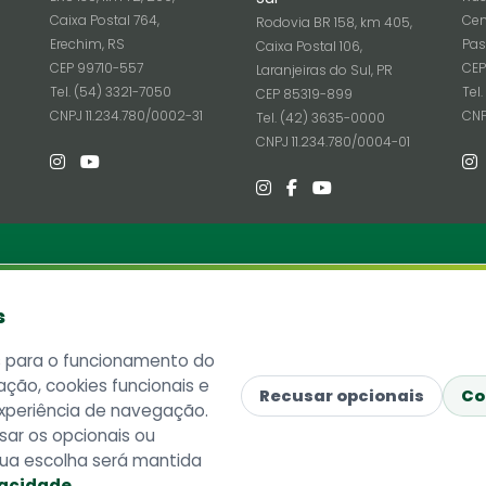
Caixa Postal 764,
Cen
Rodovia BR 158, km 405,
Erechim, RS
Pas
Caixa Postal 106,
CEP 99710-557
CEP
Laranjeiras do Sul, PR
Tel. (54) 3321-7050
Tel
CEP 85319-899
6
CNPJ 11.234.780/0002-31
CNP
Tel. (42) 3635-0000
CNPJ 11.234.780/0004-01
ria
Informações
s
Site Antigo
 SC 484 - Km 02, Fronteira Sul
ó, SC - Brasil
Ouvidoria
s para o funcionamento do
815-899
Imprensa
ação, cookies funcionais e
ostal 181
Lista telefônica UFFS
Recusar opcionais
Co
xperiência de navegação.
ne: (49) 2049-3100
Dados abertos
sar os opcionais ou
1.234.780/0001-50
UFFS contra o Aedes
 Sua escolha será mantida
Mapa do site
vacidade
.