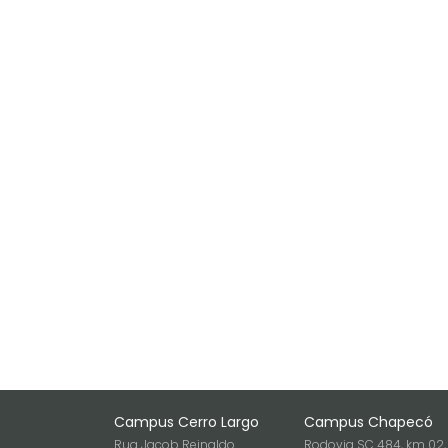
Campus Cerro Largo
Campus Chapecó
Rua Jacob Reinaldo
Rodovia SC 484, km 02,