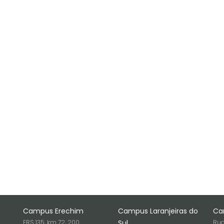
Campus Erechim
Campus Laranjeiras do
Ca
ERS 135, km 72, 200,
Sul
Rua