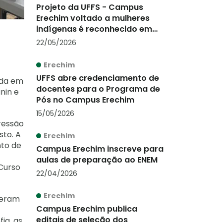
Projeto da UFFS - Campus
Erechim voltado a mulheres
indígenas é reconhecido em
concurso nacional de
22/05/2026
arquitetura
Erechim
UFFS abre credenciamento de
tada em
docentes para o Programa de
nin e
Pós no Campus Erechim
15/05/2026
pressão
sto. A
Erechim
nto de
Campus Erechim inscreve para
aulas de preparação ao ENEM
 Curso
22/04/2026
Erechim
reram
Campus Erechim publica
editais de seleção dos
ia, as