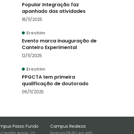
Popular Integração faz
apanhado das atividades
18/11/2025
Erechim
Evento marca inauguração de
Canteiro Experimental
12/11/2025
Erechim
PPGCTA tem primeira
qualificação de doutorado
06/11/2025
mpus Passo Fundo
Campus Realeza
 Capitão Araújo, 20,
Rodovia PR 182, km 466,